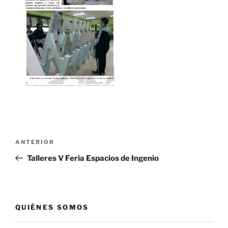
Navegación
Entrada
ANTERIOR
de
anterior:
Talleres V Feria Espacios de Ingenio
entradas
QUIÉNES SOMOS