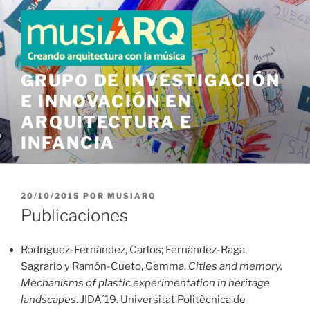
Saltar
al
contenido
GRUPO DE INVESTIGACIÓN
E INNOVACIÓN EN
ARQUITECTURA E
INFANCIA
PUBLICADO
20/10/2015
POR
MUSIARQ
EL
Publicaciones
Rodríguez-Fernández, Carlos; Fernández-Raga,
Sagrario y Ramón-Cueto, Gemma.
Cities and memory.
Mechanisms of plastic experimentation in heritage
landscapes
. JIDA´19. Universitat Politècnica de