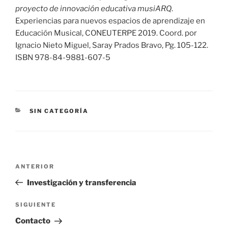
proyecto de innovación educativa musiARQ
.
Experiencias para nuevos espacios de aprendizaje en
Educación Musical, CONEUTERPE 2019. Coord. por
Ignacio Nieto Miguel, Saray Prados Bravo, Pg. 105-122.
ISBN 978-84-9881-607-5
CATEGORÍAS
SIN CATEGORÍA
Navegación
Entrada
ANTERIOR
de
anterior:
Investigación y transferencia
entradas
Siguiente
SIGUIENTE
entrada
Contacto