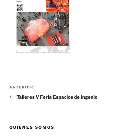
Navegación
Entrada
ANTERIOR
de
anterior:
Talleres V Feria Espacios de Ingenio
entradas
QUIÉNES SOMOS