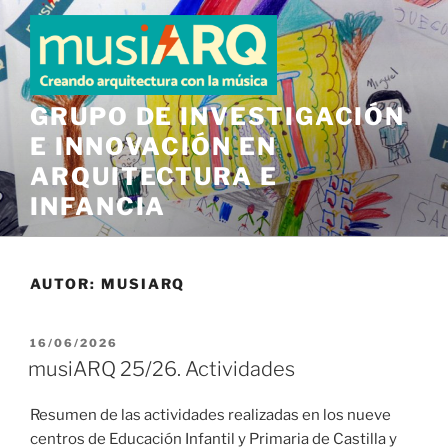
Saltar
al
contenido
GRUPO DE INVESTIGACIÓN
E INNOVACIÓN EN
ARQUITECTURA E
INFANCIA
AUTOR:
MUSIARQ
PUBLICADO
16/06/2026
EL
musiARQ 25/26. Actividades
Resumen de las actividades realizadas en los nueve
centros de Educación Infantil y Primaria de Castilla y