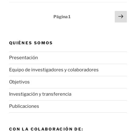
Paginación
Sigu
Página
1
pági
de
entradas
QUIÉNES SOMOS
Presentación
Equipo de investigadores y colaboradores
Objetivos
Investigación y transferencia
Publicaciones
CON LA COLABORACIÓN DE: