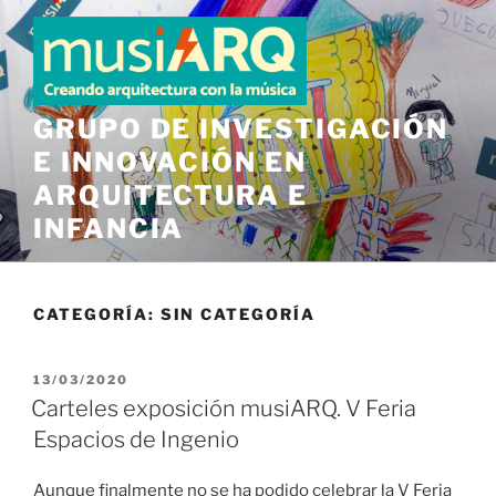
Saltar
al
contenido
GRUPO DE INVESTIGACIÓN
E INNOVACIÓN EN
ARQUITECTURA E
INFANCIA
CATEGORÍA:
SIN CATEGORÍA
PUBLICADO
13/03/2020
EL
Carteles exposición musiARQ. V Feria
Espacios de Ingenio
Aunque finalmente no se ha podido celebrar la V Feria