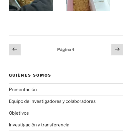
Paginación
Página
Sigu
Página
4
anterior
pági
de
entradas
QUIÉNES SOMOS
Presentación
Equipo de investigadores y colaboradores
Objetivos
Investigación y transferencia