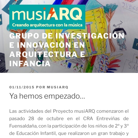
Saltar
al
contenido
GRUPO DE INVESTIGACIÓN
E INNOVACIÓN EN
ARQUITECTURA E
INFANCIA
PUBLICADO
01/11/2015
POR
MUSIARQ
EL
Ya hemos empezado…
Las actividades del Proyecto musiARQ comenzaron el
pasado 28 de octubre en el CRA Entreviñas de
Fuensaldaña, con la participación de los niños de 2º y 3º
de Educación Infantil, que realizaron un gran trabajo y