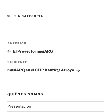
CATEGORÍAS
SIN CATEGORÍA
Navegación
Entrada
ANTERIOR
de
anterior:
El Proyecto musiARQ
entradas
Siguiente
SIGUIENTE
entrada
musiARQ en el CEIP Kantic@ Arroyo
QUIÉNES SOMOS
Presentación