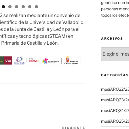
genérica con i
personas menci
todos los efect
 se realizan mediante un convenio de
entífico de la Universidad de Valladolid
 de la Junta de Castilla y León para el
ntíficas y tecnológicas (STEAM) en
ARCHIVOS
 Primaria de Castilla y León.
Archivos
CATEGORÍAS
musiARQ22/2
musiARQ23/2
musiARQ24/2
musiARQ25/2
SIGUIENTE
Siguiente