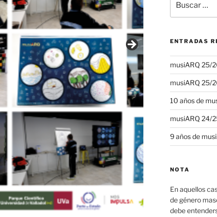
por:
ENTRADAS R
musiARQ 25/26
musiARQ 25/26.
10 años de m
musiARQ 24/2
9 años de mus
NOTA
En aquellos cas
de género mascu
debe entender