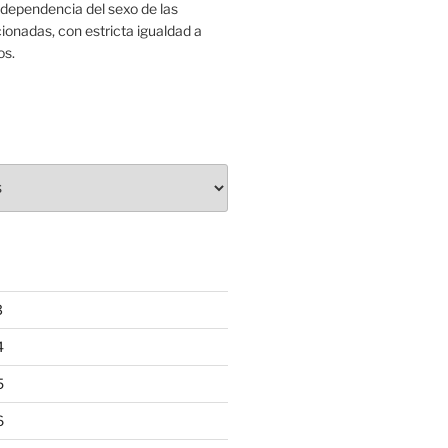
ndependencia del sexo de las
onadas, con estricta igualdad a
os.
3
4
5
6