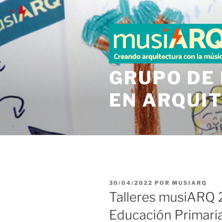
Saltar
al
contenido
GRUPO DE 
EN ARQUIT
PUBLICADO
30/04/2022
POR
MUSIARQ
EL
Talleres musiARQ 
Educación Primari