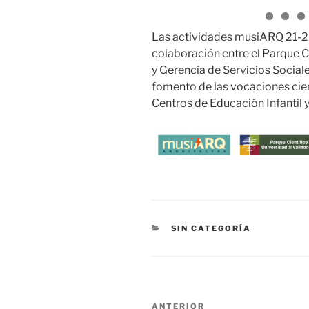
Las actividades musiARQ 21-22
colaboración entre el Parque Ci
y Gerencia de Servicios Sociales
fomento de las vocaciones cie
Centros de Educación Infantil y
CATEGORÍAS
SIN CATEGORÍA
Navegación
Entrada
ANTERIOR