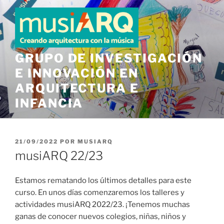
Saltar
al
contenido
GRUPO DE INVESTIGACIÓN
E INNOVACIÓN EN
ARQUITECTURA E
INFANCIA
PUBLICADO
21/09/2022
POR
MUSIARQ
EL
musiARQ 22/23
Estamos rematando los últimos detalles para este
curso. En unos días comenzaremos los talleres y
actividades musiARQ 2022/23. ¡Tenemos muchas
ganas de conocer nuevos colegios, niñas, niños y