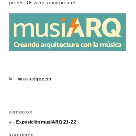
profes! ¡Os vemos muy pronto!
CATEGORÍAS
MUSIARQ22/23
Navegación
Entrada
ANTERIOR
de
anterior:
Exposición musiARQ 21-22
entradas
Siguiente
SIGUIENTE